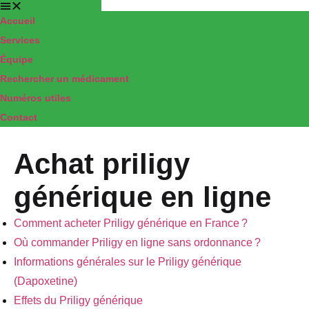
Accueil
Pharmacie
Services
Équipe
TRANCHANT
Rechercher un médicament
ELBEUF
Numéros utiles
Contact
Achat priligy
générique en ligne
Comment acheter Priligy générique en France ?
Où commander Priligy en ligne sans ordonnance ?
Informations générales sur le Priligy générique
(Dapoxetine)
Effets du Priligy générique