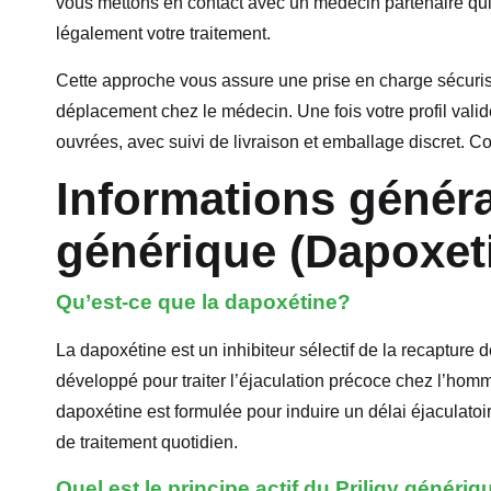
vous mettons en contact avec un médecin partenaire qui
légalement votre traitement.
Cette approche vous assure une prise en charge sécurisé
déplacement chez le médecin. Une fois votre profil val
ouvrées, avec suivi de livraison et emballage discret. C
Informations général
générique (Dapoxet
Qu’est-ce que la dapoxétine?
La dapoxétine est un inhibiteur sélectif de la recapture 
développé pour traiter l’éjaculation précoce chez l’homm
dapoxétine est formulée pour induire un délai éjaculato
de traitement quotidien.
Quel est le principe actif du Priligy génériq