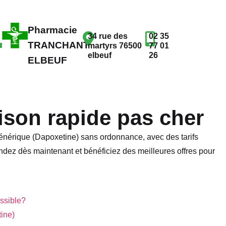
Pharmacie
34 rue des
02 35
TRANCHANT
martyrs 76500
77 01
elbeuf
26
ELBEUF
aison rapide pas cher
 générique (Dapoxetine) sans ordonnance, avec des tarifs
dez dès maintenant et bénéficiez des meilleures offres pour
ossible?
tine)