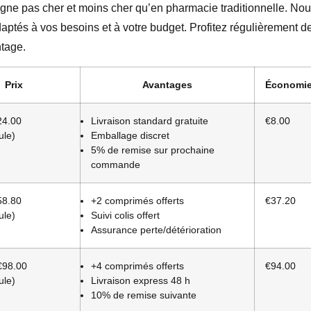
 ligne pas cher et moins cher qu’en pharmacie traditionnelle. No
ptés à vos besoins et à votre budget. Profitez régulièrement d
tage.
Prix
Avantages
Économi
4.00
Livraison standard gratuite
€8.00
ule)
Emballage discret
5% de remise sur prochaine
commande
8.80
+2 comprimés offerts
€37.20
ule)
Suivi colis offert
Assurance perte/détérioration
98.00
+4 comprimés offerts
€94.00
ule)
Livraison express 48 h
10% de remise suivante