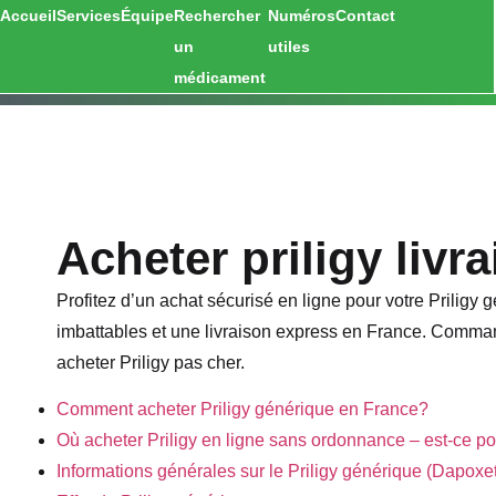
Accueil
Services
Équipe
Rechercher
Numéros
Contact
un
utiles
médicament
Acheter priligy livr
Profitez d’un achat sécurisé en ligne pour votre Priligy
imbattables et une livraison express en France. Comman
acheter Priligy pas cher.
Comment acheter Priligy générique en France?
Où acheter Priligy en ligne sans ordonnance – est-ce p
Informations générales sur le Priligy générique (Dapoxe