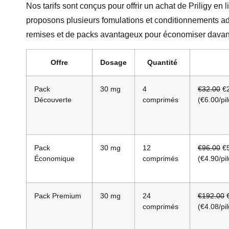
Nos tarifs sont conçus pour offrir un achat de Priligy en
proposons plusieurs fomulations et conditionnements ada
remises et de packs avantageux pour économiser davan
Offre
Dosage
Quantité
Pack
30 mg
4
€32.00
€2
Découverte
comprimés
(€6.00/pil
Pack
30 mg
12
€96.00
€5
Économique
comprimés
(€4.90/pil
Pack Premium
30 mg
24
€192.00
€
comprimés
(€4.08/pil