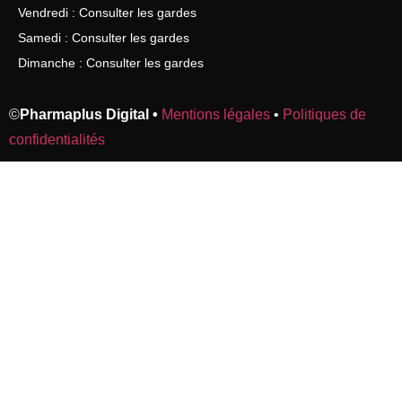
Vendredi : Consulter les gardes
Samedi : Consulter les gardes
Dimanche : Consulter les gardes
©
Pharmaplus Digital •
Mentions légales
•
Politiques de
confidentialités