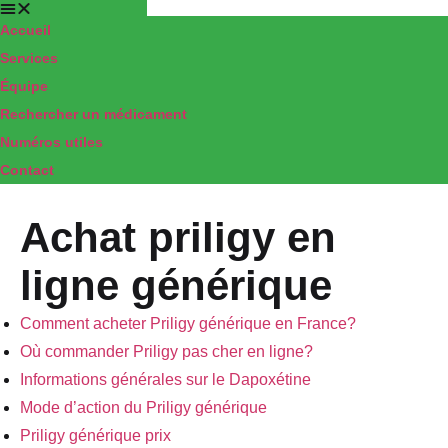
Accueil
Pharmacie
Services
Équipe
TRANCHANT
Rechercher un médicament
ELBEUF
Numéros utiles
Contact
Achat priligy en
ligne générique
Comment acheter Priligy générique en France?
Où commander Priligy pas cher en ligne?
Informations générales sur le Dapoxétine
Mode d’action du Priligy générique
Priligy générique prix