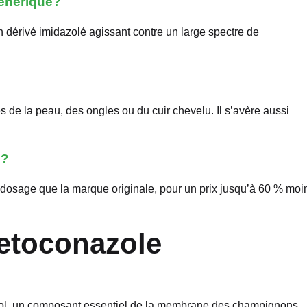
générique?
érivé imidazolé agissant contre un large spectre de
de la peau, des ongles ou du cuir chevelu. Il s’avère aussi
e?
dosage que la marque originale, pour un prix jusqu’à 60 % moi
etoconazole
érol, un composant essentiel de la membrane des champignons,