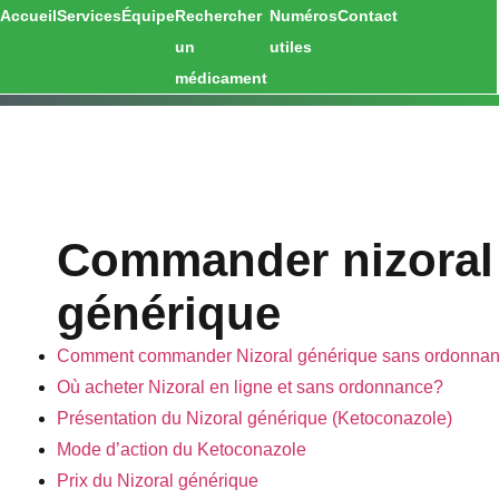
Accueil
Services
Équipe
Rechercher
Numéros
Contact
un
utiles
médicament
Commander nizoral
générique
Comment commander Nizoral générique sans ordonna
Où acheter Nizoral en ligne et sans ordonnance?
Présentation du Nizoral générique (Ketoconazole)
Mode d’action du Ketoconazole
Prix du Nizoral générique