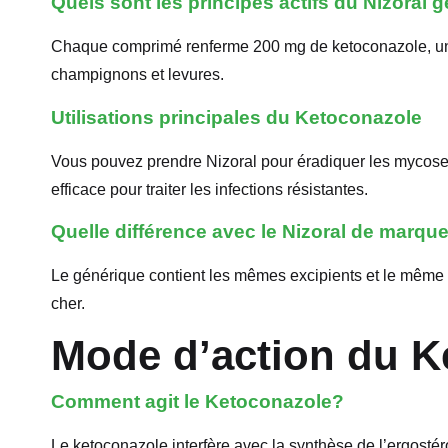
Quels sont les principes actifs du Nizoral 
Chaque comprimé renferme 200 mg de ketoconazole, un d
champignons et levures.
Utilisations principales du Ketoconazole
Vous pouvez prendre Nizoral pour éradiquer les mycoses 
efficace pour traiter les infections résistantes.
Quelle différence avec le Nizoral de marqu
Le générique contient les mêmes excipients et le même 
cher.
Mode d’action du K
Comment agit le Ketoconazole?
Le ketoconazole interfère avec la synthèse de l’ergost