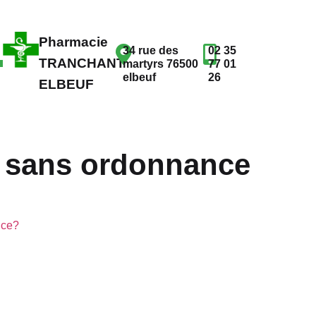
Pharmacie
34 rue des
02 35
TRANCHANT
martyrs 76500
77 01
elbeuf
26
ELBEUF
 sans ordonnance
nce?