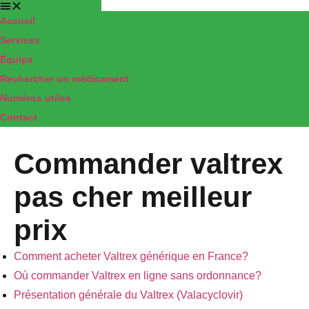
Accueil
Pharmacie
Services
Équipe
TRANCHANT
Rechercher un médicament
ELBEUF
Numéros utiles
Contact
Commander valtrex
pas cher meilleur
prix
Comment acheter Valtrex générique en France?
Où commander Valtrex en ligne sans ordonnance?
Présentation générale du Valtrex (Valacyclovir)