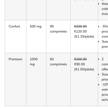
Ass
coli
incl
Confort
500 mg
90
€200.00
-5% 
comprimés
€120.00
pro
(€1.33/pilule)
co
Suiv
pre
Premium
1000
60
€150.00
2
mg
comprimés
€90.00
com
(€1.50/pilule)
offe
Suiv
prio
-10
votr
pro
ach