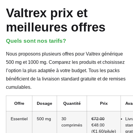
Valtrex prix et
meilleures offres
Quels sont nos tarifs?
Nous proposons plusieurs offres pour Valtrex générique
500 mg et 1000 mg. Comparez les produits et choisissez
l’option la plus adaptée à votre budget. Tous les packs
bénéficient de la livraison standard gratuite et de remises
cumulables.
Offre
Dosage
Quantité
Prix
Ava
Essentiel
500 mg
30
€72.00
Livr
comprimés
€48.00
sta
(€1.60/pilule)
grat